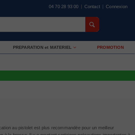
04 70 28 93 00
Contact
Connexion
PREPARATION et MATERIEL
PROMOTION
lication au pistolet est plus recommandée pour un meilleur
ion à la brosse. Il y a pourtant certaines précautions importantes à