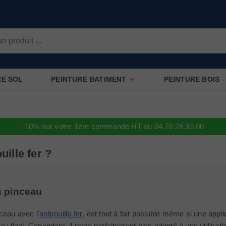
RE SOL
PEINTURE BATIMENT
PEINTURE BOIS
-10% sur votre 1ère commande HT au 04.70.28.93.00
ille fer ?
u pinceau
ceau avec l'
antirouille fer
, est tout à fait possible même si une app
au final. Cependant, il reste parfaitement bien adapté à une utilisat