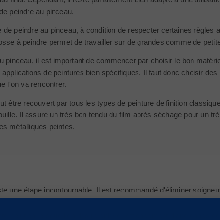
de peindre au pinceau.
cile de peindre au pinceau, à condition de respecter certaines règles
rosse à peindre permet de travailler sur de grandes comme de pet
u pinceau, il est important de commencer par choisir le bon matérie
applications de peintures bien spécifiques. Il faut donc choisir des
e l'on va rencontrer.
t être recouvert par tous les types de peinture de finition classique
uille. Il assure un très bon tendu du film après séchage pour un tr
es métalliques peintes.
te une étape incontournable. Il est recommandé d'éliminer soigneus
te solution lorsque l'on désire enlever efficacement d'anciennes cou