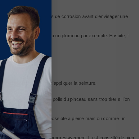
ir le revêtement.
 toutes ces anciennes traces de corrosion avant d'envisager une
este tout à fait adapté.
r un aspirateur, un balais ou un plumeau par exemple. Ensuite, il
enir correctement avant d'appliquer la peinture.
Il faut donc écraser les poils du pinceau sans trop tirer si l'on
 surface.
qui semble le plus évident possible à pleine main ou comme un
ls du pinceau.
 parties de 1 m² à peindre progressivement. Il est conseillé de bien