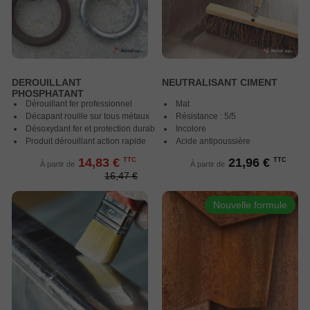
DEROUILLANT
NEUTRALISANT CIMENT
PHOSPHATANT
Dérouillant fer professionnel
Mat
Décapant rouille sur tous métaux
Résistance : 5/5
Désoxydant fer et protection durable
Incolore
Produit dérouillant action rapide
Acide antipoussière
14,83 €
21,96 €
TTC
TTC
À partir de
À partir de
16,47 €
Nouvelle formule