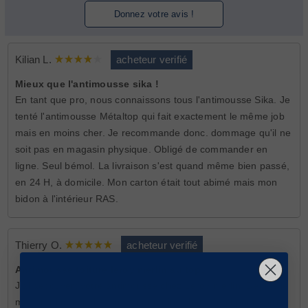
Donnez votre avis !
Kilian L.
acheteur verifié
Mieux que l'antimousse sika !
En tant que pro, nous connaissons tous l'antimousse Sika. Je
tenté l'antimousse Métaltop qui fait exactement le même job
mais en moins cher. Je recommande donc. dommage qu'il ne
soit pas en magasin physique. Obligé de commander en
ligne. Seul bémol. La livraison s'est quand même bien passé,
en 24 H, à domicile. Mon carton était tout abimé mais mon
bidon à l'intérieur RAS.
Thierry O.
acheteur verifié
Antimousse toiture leroy merlin au top.
J'ai découvert votre antimousse chez Leroy merlin. Depuis je
me fourni direct chez vous car moins cher. Merci pour votre