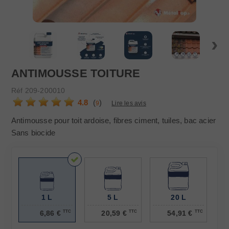
Conseil :
Pensez au primaire (sous-couche) & au diluant si besoin
›
Appliquer le primaire en 1 couche
Appliquer la peinture de finition en 2 couches
ANTIMOUSSE TOITURE
Réf
209-200010
4.8
(
)
9
Lire les avis
Antimousse pour toit ardoise, fibres ciment, tuiles, bac acier
Sans biocide
1 L
5 L
20 L
6,86 €
TTC
20,59 €
TTC
54,91 €
TTC