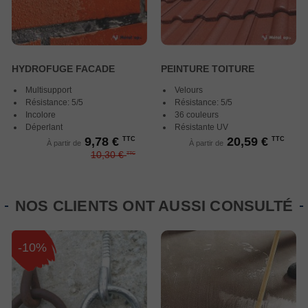
HYDROFUGE FACADE
PEINTURE TOITURE
Multisupport
Velours
Résistance: 5/5
Résistance: 5/5
Incolore
36 couleurs
Déperlant
Résistante UV
9,78 €
20,59 €
TTC
TTC
À partir de
À partir de
10,30 €
TTC
NOS CLIENTS ONT AUSSI CONSULTÉ
-10%