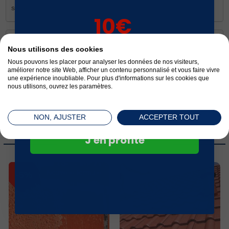
sérieux
10€
sur votre 1ère
Nicolas D.
acheteur verifié
Nous utilisons des cookies
commande*
Efficace
Nous pouvons les placer pour analyser les données de nos visiteurs,
améliorer notre site Web, afficher un contenu personnalisé et vous faire vivre
Pratique car pas besoin de rincer. Par contre je conseille de
une expérience inoubliable. Pour plus d'informations sur les cookies que
passer un coup de karcher ou de balai sur le toit avant
nous utilisons, ouvrez les paramètres.
l'application pour retirer le plus gros de la mousse
NON, AJUSTER
ACCEPTER TOUT
J'en profite
ACHETEZ-LE AVEC
Nouvelle formule
-5%