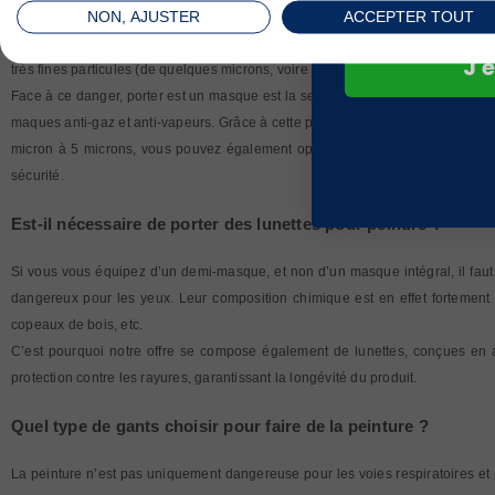
NON, AJUSTER
ACCEPTER TOUT
Malgré l’apparition de peintures de moins en moins nocives pour l’Homme et p
se prémunir des solvants et autres composants toxiques
, qui peuvent ent
J'e
très fines particules (de quelques microns, voire moins) qui mettent à mal l’org
Face à ce danger, porter est un masque est la seule solution, à condition de
maques anti-gaz et anti-vapeurs. Grâce à cette protection, vous pouvez appliqu
micron à 5 microns, vous pouvez également opter pour un
masque jetable
sécurité.
Est-il nécessaire de porter des lunettes pour peindre ?
Si vous vous équipez d’un demi-masque, et non d’un masque intégral, il faut
dangereux pour les yeux. Leur composition chimique est en effet fortement i
copeaux de bois, etc.
C’est pourquoi notre offre se compose également de lunettes, conçues en
protection contre les rayures, garantissant la longévité du produit.
Quel type de gants choisir pour faire de la peinture ?
La peinture n’est pas uniquement dangereuse pour les voies respiratoires et po