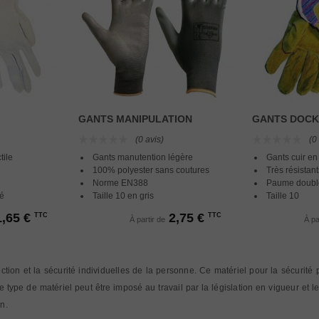
GANTS MANIPULATION
GANTS DOC
(0 avis)
(0
tile
Gants manutention légère
Gants cuir en
100% polyester sans coutures
Très résistant
Norme EN388
Paume doubl
té
Taille 10 en gris
Taille 10
1,65 €
2,75 €
TTC
TTC
À partir de
À pa
ction et la sécurité individuelles de la personne. Ce matériel pour la sécurité
ype de matériel peut être imposé au travail par la législation en vigueur et le
n.