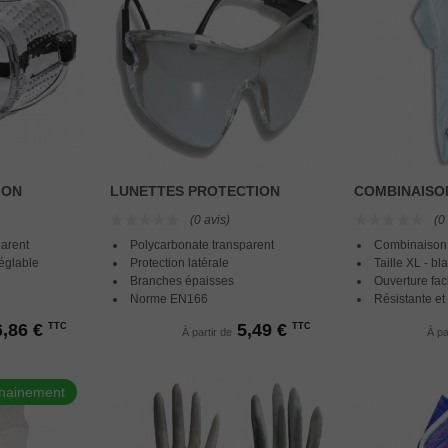
ION
LUNETTES PROTECTION
COMBINAISO
(0 avis)
(0
parent
Polycarbonate transparent
Combinaison 
réglable
Protection latérale
Taille XL - bl
Branches épaisses
Ouverture fac
Norme EN166
Résistante et
6,86 €
5,49 €
TTC
TTC
À partir de
À pa
chainement