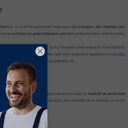
?
ntérieur. La liste d’équipements inclut ainsi des
masques, des lunettes, des
tions de
substances potentiellement nocives
contenues dans certains vernis,
amme de
matériel de préparation
. Vous y trouverez entre autres du ruban adhésif,
 pour appliquer la peinture, sachez que nous disposons également d’une
offre
ieurs ou extérieurs, les sols, les plafonds, etc.
questions que l’on retrouve le plus souvent au sujet du
matériel de protection
onviennent parmi nos produits en stock, puis à profiter de la livraison en moins