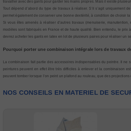
travailler avec des gants pour garder les mains propres. Mais il existe plusi
Tout dépend d’abord du type de travaux à réaliser. S’il s’agit uniquement d
permet également de conserver une bonne dextérité, à condition de choisir la b
Si vous êtes amenés à réaliser d’autres travaux (menuiserie, manutention, m
modèles sont fabriqués en France et de haute qualité. Bien entendu, le prix à
devrez acheter les gants en latex en lot de plusieurs paires pour réaliser un
Pourquoi porter une combinaison intégrale lors de travaux d
La combinaison fait partie des accessoires indispensables du peintre. Il ne s
peintures peuvent en effet être très difficiles à enlever et la combinaison es
peuvent tomber lorsque l’on peint un plafond au rouleau, que des projections 
NOS CONSEILS EN MATERIEL DE SECU