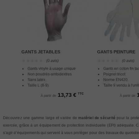
GANTS JETABLES
GANTS PEINTURE
(0 avis)
(0 avis)
Gants vinyle à usage unique
Gants en coton fin tac
Non poudrés-ambidextres
Poignet tricot
Sans latex
Norme EN420
Taille L (8-9)
Taille 9 vendu à l'uni
13,73 €
TTC
À partir de
À partir de
Découvrez une gamme large et variée de
matériel de sécurité
pour la prote
exercée, grâce à un équipement de protection individuelle (EPI) adéquate. Ce t
s’agir d’équipements qui servent à vous protéger pour des travaux du quotidie