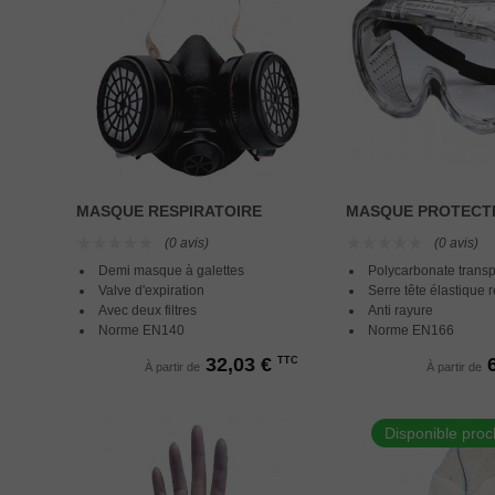
MASQUE RESPIRATOIRE
MASQUE PROTECT
(0 avis)
(0 avis)
Demi masque à galettes
Polycarbonate trans
Valve d'expiration
Serre tête élastique 
Avec deux filtres
Anti rayure
Norme EN140
Norme EN166
32,03 €
TTC
À partir de
À partir de
Disponible pro