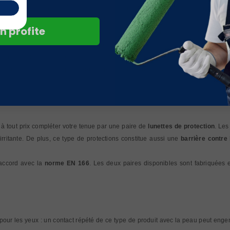
our l’environnement, il existe toujours des risques lorsque l’on est exposé ré
rer dans les poumons et engendrer des maladies graves. En effet, même sans qu
n profite
anisme et qui sont dangereuses pour la santé. Et il n’est pas suffisant d’ouvrir le
 choisir l’équipement adapté. C’est pourquoi nous vous proposons un
masque re
er en toute sécurité tous types de peintures, de vernis et de laques. Pour éviter
. Le modèle que nous proposons répond à la norme
EN 149
, qui vous assure
 à tout prix compléter votre tenue par une paire de
lunettes de protection
. Les
rritante. De plus, ce type de protections constitue aussi une
barrière contre
 accord avec la
norme EN 166
. Les deux paires disponibles sont fabriquées 
ur les yeux : un contact répété de ce type de produit avec la peau peut engendrer