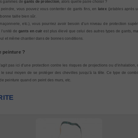
eurs gammes de
gants de protection
, alors quelle paire choisir ?
e peindre, vous pouvez vous contenter de gants fins, en
latex
(jetables après u
onne taille bien sûr.
açonnerie, etc.), vous pourriez avoir besoin d’un niveau de protection supéri
 l’unité de
gants en cuir
est plus élevé que celui des autres types de gants, ma
 seul et même chantier dans de bonnes conditions.
e peinture ?
’agit pas ici d’une protection contre les risques de projections ou d’inhalation
t le seul moyen de se protéger des chevilles jusqu’à la tête. Ce type de combin
de peinture quand on peint des murs, etc.
RITE