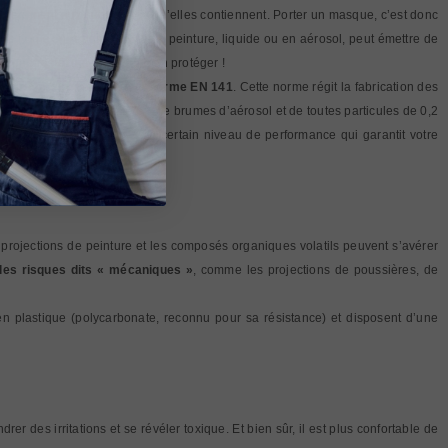
gulièrement aux substances qu’elles contiennent. Porter un masque, c’est donc
e l’on s’en rende compte, la peinture, liquide ou en aérosol, peut émettre de
s fenêtres et d’aérer pour s’en protéger !
spiratoire répondant à la norme EN 141
. Cette norme régit la fabrication des
 l’inhalation de poussières, de brumes d’aérosol et de toutes particules de 0,2
 que le produit répond à un certain niveau de performance qui garantit votre
 projections de peinture et les composés organiques volatils peuvent s’avérer
 les risques dits « mécaniques »
, comme les projections de poussières, de
en plastique (polycarbonate, reconnu pour sa résistance) et disposent d’une
 des irritations et se révéler toxique. Et bien sûr, il est plus confortable de