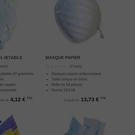
N JETABLE
MASQUE PAPIER
 avis)
(0 avis)
jetable 40 grammes
Masques papier antipoussiere
anc
Taille unique en blanc
ile zippée
Boîte de 50 pièces
 respirante
Norme EN149
4,12 €
13,73 €
TTC
TTC
rtir de
À partir de