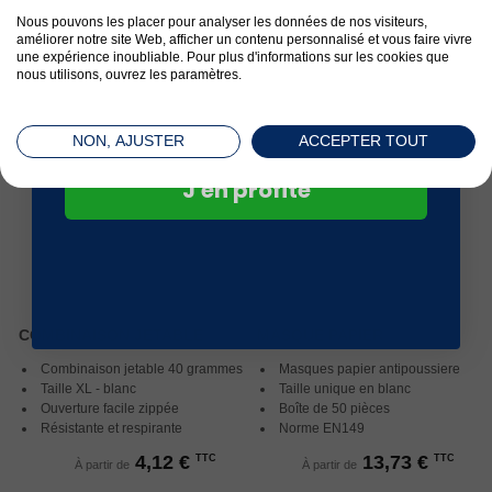
Norme EN166
Norme EN166
commande*
Nous pouvons les placer pour analyser les données de nos visiteurs,
6,86 €
5,49 €
TTC
TTC
améliorer notre site Web, afficher un contenu personnalisé et vous faire vivre
À partir de
À partir de
une expérience inoubliable. Pour plus d'informations sur les cookies que
nous utilisons, ouvrez les paramètres.
NON, AJUSTER
ACCEPTER TOUT
J'en profite
COMBINAISON JETABLE
MASQUE PAPIER
Combinaison jetable 40 grammes
Masques papier antipoussiere
Taille XL - blanc
Taille unique en blanc
Ouverture facile zippée
Boîte de 50 pièces
Résistante et respirante
Norme EN149
4,12 €
13,73 €
TTC
TTC
À partir de
À partir de