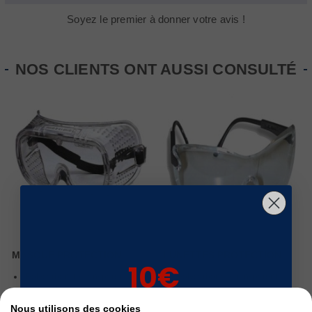
Soyez le premier à donner votre avis !
NOS CLIENTS ONT AUSSI CONSULTÉ
MASQUE PROTECTION
LUNETTES PROTECTION
10€
Polycarbonate transparent
Polycarbonate transparent
Serre tête élastique réglable
Protection latérale
sur votre 1ère
Anti rayure
Branches épaisses
Nous utilisons des cookies