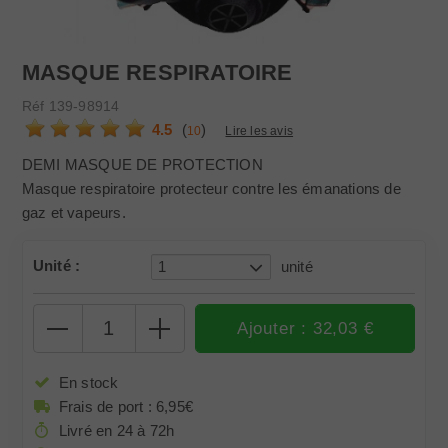
MASQUE RESPIRATOIRE
Réf
139-98914
4.5
(
)
10
Lire les avis
DEMI MASQUE DE PROTECTION
Masque respiratoire protecteur contre les émanations de
gaz et vapeurs.
Unité :
1
unité
Sélectionner une couleur avant d'ajouter au panier
En stock
Frais de port : 6,95€
Livré en 24 à 72h