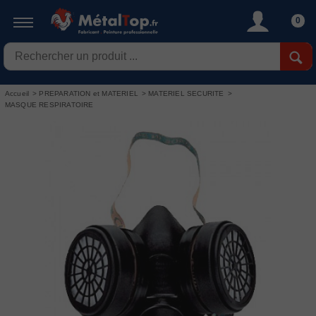
0
Accueil
>
PREPARATION et MATERIEL
>
MATERIEL SECURITE
>
MASQUE RESPIRATOIRE