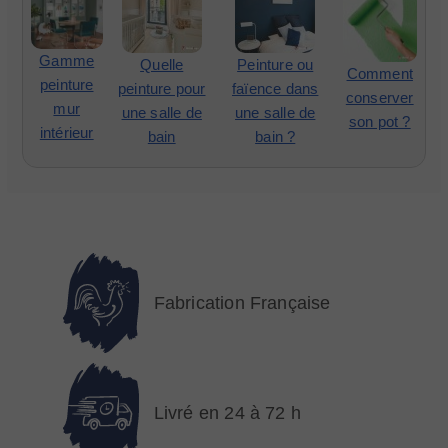
Gamme
Quelle
Peinture ou
Comment
peinture
peinture pour
faïence dans
conserver
mur
une salle de
une salle de
son pot ?
intérieur
bain
bain ?
Fabrication Française
Livré en 24 à 72 h