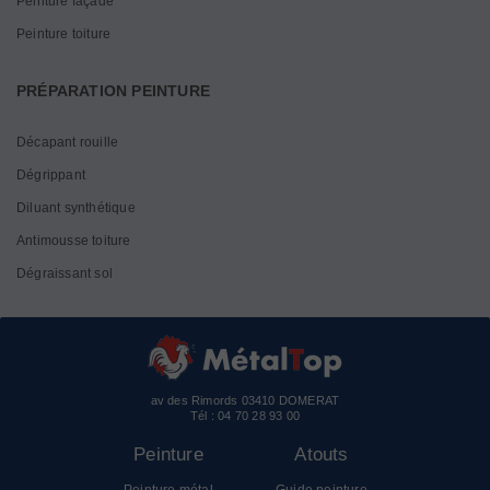
Peinture façade
Peinture toiture
PRÉPARATION PEINTURE
Décapant rouille
Dégrippant
Diluant synthétique
Antimousse toiture
Dégraissant sol
av des Rimords 03410 DOMERAT
Tél :
04 70 28 93 00
Peinture
Atouts