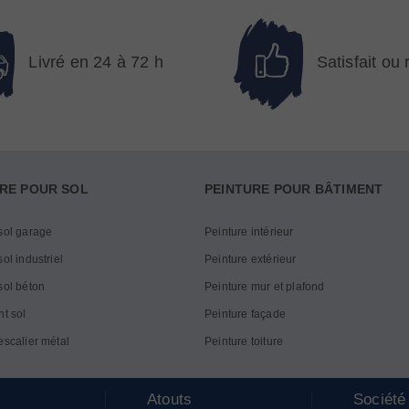
Livré en 24 à 72 h
Satisfait ou
RE POUR SOL
PEINTURE POUR BÂTIMENT
sol garage
Peinture intérieur
ol industriel
Peinture extérieur
sol béton
Peinture mur et plafond
nt sol
Peinture façade
escalier métal
Peinture toiture
Atouts
Société