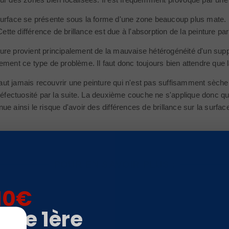
urface se présente sous la forme d'une zone beaucoup plus mate. La
. Cette différence de brillance est due à l'absorption de la peinture
re provient principalement de la mauvaise hétérogénéité d'un sup
ement ce type de problème. Il faut donc toujours bien attendre que
 faut jamais recouvrir une peinture qui n'est pas suffisamment sèche.
 défectuosité par la suite. La deuxième couche ne s'applique donc qu
e ainsi le risque d'avoir des différences de brillance sur la surface
POUR EN SAVOIR PLUS :
10€
otre 1ère