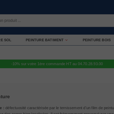
RE SOL
PEINTURE BATIMENT
PEINTURE BOIS
-10% sur votre 1ère commande HT au 04.70.28.93.00
ture
e :
défectuosité caractérisée par le ternissement d'un film de peint
ur des zones bien localisées. Il est fréquemment provoqué par une d