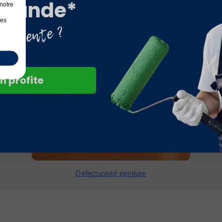
mande*
notre
les
n profite
Défectuosité peinture