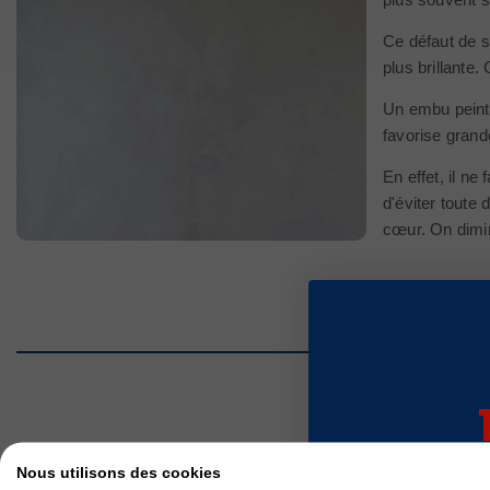
Ce défaut de s
plus brillante
Un embu peintu
favorise grand
En effet, il ne
d'éviter toute
cœur. On diminu
sur v
Nous utilisons des cookies