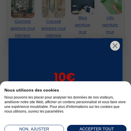
Blog
Info
Gamme
Conseil
peinture
peinture
peinture mur
peinture mur
mur
mur
intérieur
intérieur
intérieur
intérieur
10€
sur votre 1ère
Fabrication Française
Nous utilisons des cookies
commande*
Nous pouvons les placer pour analyser les données de nos visiteurs,
améliorer notre site Web, afficher un contenu personnalisé et vous faire vivre
une expérience inoubliable. Pour plus d'informations sur les cookies que
nous utilisons, ouvrez les paramètres.
Livré en 24 à 72 h
NON, AJUSTER
ACCEPTER TOUT