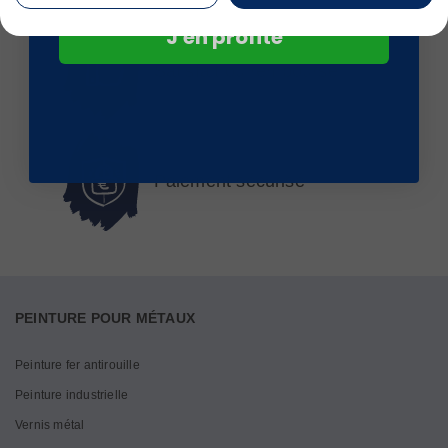
J'en profite
Satisfait ou remboursé
Paiement sécurisé
PEINTURE POUR MÉTAUX
Peinture fer antirouille
Peinture industrielle
Vernis métal