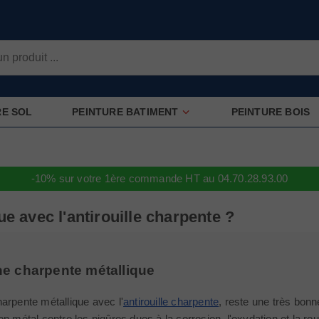
RE SOL
PEINTURE BATIMENT
PEINTURE BOIS
-10% sur votre 1ère commande HT au 04.70.28.93.00
 avec l'antirouille charpente ?
ne charpente métallique
arpente métallique avec l'
antirouille charpente
, reste une très bonn
en métal contre les piqûres dues à la corrosion, l'oxydation et la ro