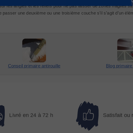
 sur les angles et les reliefs pour ne pas laisser de zones fragiles s
 passer une deuxième ou une troisième couche s’il s’agit d’un éléme
Conseil primaire antirouille
Blog primaire 
Livré en 24 à 72 h
Satisfait ou