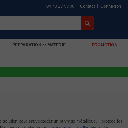
04 70 28 93 00
Contact
Connexion
PREPARATION et MATERIEL
PROMOTION
e solution pour sauvegarder un ouvrage métallique. Il protège les
uille avant une mise en
peinture contre la rouille
décorative