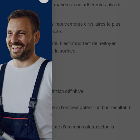
ien débarrassée de toutes les matières non adhérentes afin de
ection par la suite.
tre utilisée en réalisant des mouvements circulaires le plus
t ensuite beaucoup plus facile.
ent propre pour être traité. Il est important de nettoyer
raisses sur l'ensemble de la surface.
liquer une peinture de finition définitive.
ectement prises en compte si l'on veut obtenir un bon résultat. Il
n
manchon poils ras
ou même d'un mini rouleau selon la
 la peinture.