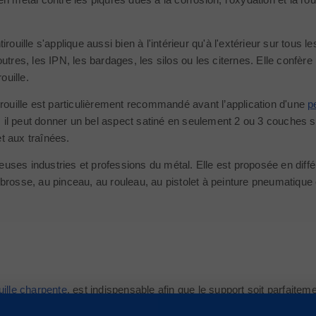
irouille s'applique aussi bien à l'intérieur qu'à l'extérieur sur tou
outres, les IPN, les bardages, les silos ou les citernes. Elle confè
rouille.
irouille est particulièrement recommandé avant l’application d'une
p
on, il peut donner un bel aspect satiné en seulement 2 ou 3 couches 
t aux traînées.
ses industries et professions du métal. Elle est proposée en diffé
 brosse, au pinceau, au rouleau, au pistolet à peinture pneumatique ou
uille charpente
, est indispensable afin que le support soit parfaitem