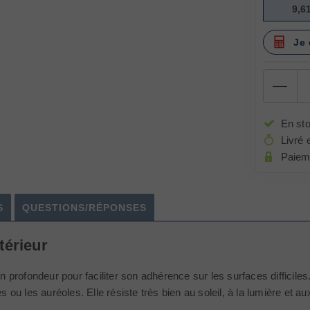
9,6
Je 
En st
Livré 
Paiem
S
QUESTIONS/RÉPONSES
térieur
profondeur pour faciliter son adhérence sur les surfaces difficiles. E
s ou les auréoles. Elle résiste très bien au soleil, à la lumière et a