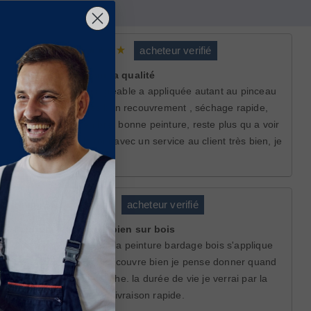
Guillaume C.
acheteur verifié
Bonne surprise sur la qualité
peinture vraiment agréable a appliquée autant au pinceau
qu au pistolet , tres bon recouvrement , séchage rapide,
tres bon rendu en bref bonne peinture, reste plus qu a voir
dans le temps ,le tout avec un service au client très bien, je
recommande.
Hamed C.
acheteur verifié
Peinture s'applique bien sur bois
Aprés léger poncage, la peinture bardage bois s'applique
bien sur le bois et elle couvre bien je pense donner quand
meme une 2eme couche. la durée de vie je verrai par la
suite. Bon conseils et livraison rapide.