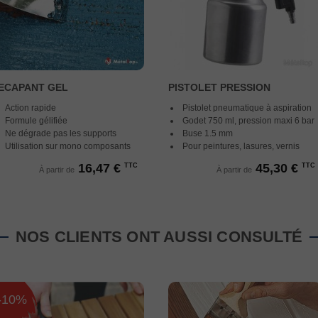
ECAPANT GEL
PISTOLET PRESSION
Action rapide
Pistolet pneumatique à aspiration
Formule gélifiée
Godet 750 ml,
pression maxi 6 bar
Ne dégrade pas les supports
Buse 1.5 mm
Utilisation sur mono composants
Pour peintures, lasures, vernis
16,47 €
45,30 €
TTC
TTC
À partir de
À partir de
NOS CLIENTS ONT AUSSI CONSULTÉ
-10%