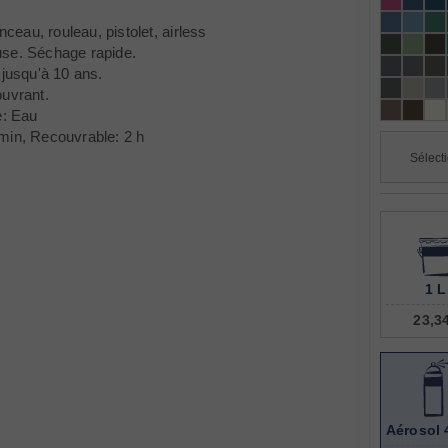
inceau, rouleau, pistolet, airless
use. Séchage rapide.
 jusqu'à 10 ans.
ouvrant.
e: Eau
min, Recouvrable: 2 h
1 L
23,3
Aérosol 