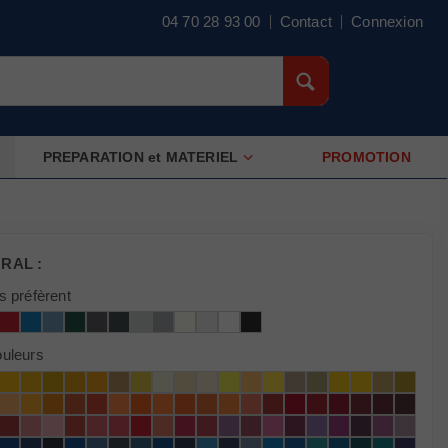
×
04 70 28 93 00
Contact
Connexion
PREPARATION et MATERIEL
PROMOTION
 & au diluant si besoin
e
en 2 couches
 RAL :
s préfèrent
ouleurs