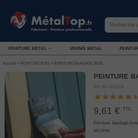
Connaissez-vous
Longueur
PEINTURE METAL
VERNIS METAL
PEINTU
Largeur
Accueil
>
PEINTURE BOIS
>
PEINTURE BARDAGE BOIS
Nb couches
PEINTURE B
Réf
66-201325
4.
9,61 €
TTC
Peinture bardage bois
anciens.