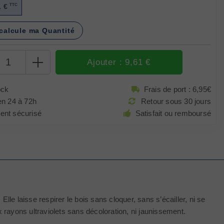
1 €
TTC
calcule ma Quantité
Sélectionner une couleur avant d'ajouter au panier
Ajouter : 9,61 €
ock
Frais de port : 6,95€
en 24 à 72h
Retour sous 30 jours
ent sécurisé
Satisfait ou remboursé
lle laisse respirer le bois sans cloquer, sans s’écailler, ni se
ux rayons ultraviolets sans décoloration, ni jaunissement.