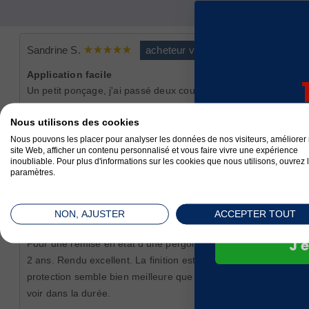
Sandrine S.
acheteur verifié
Application facile
Un petit ponçage, j'ai passé deux couches sur des volets et
sur v
comme il me restait de la peinture blanche, j'ai appliquée
Nous utilisons des cookies
une 3 ème couches qui a encore amélioré le rendu sur les
com
Nous pouvons les placer pour analyser les données de nos visiteurs, améliorer 
volets restants.
site Web, afficher un contenu personnalisé et vous faire vivre une expérience
inoubliable. Pour plus d'informations sur les cookies que nous utilisons, ouvrez 
paramètres.
François L.
acheteur verifié
NON, AJUSTER
ACCEPTER TOUT
Excellent produit
J'e
Pour une remise en état d'une pergola blanche "vieille" de
2 ans. Rendu excellent. La finition est parfaite et la
protection semble bien meilleure que l'ancienne peinture. A
voir dans la durée.