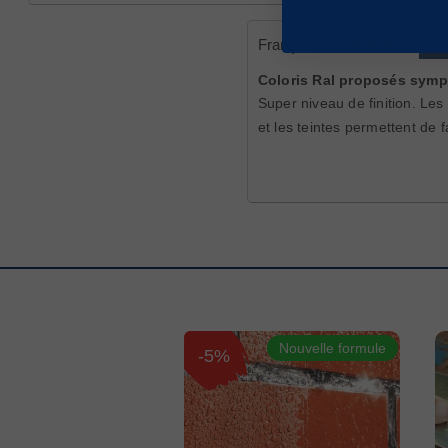
François L.
ach
Coloris Ral proposés sym
Super niveau de finition. Les
et les teintes permettent de f
Nouvelle formule
-5%