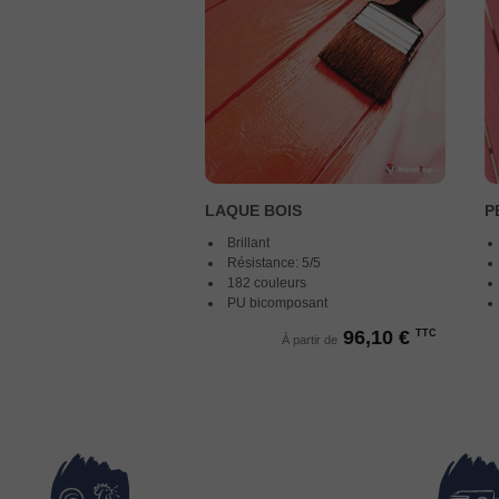
LAQUE BOIS
P
Brillant
Résistance: 5/5
182 couleurs
PU bicomposant
96,10 €
TTC
À partir de