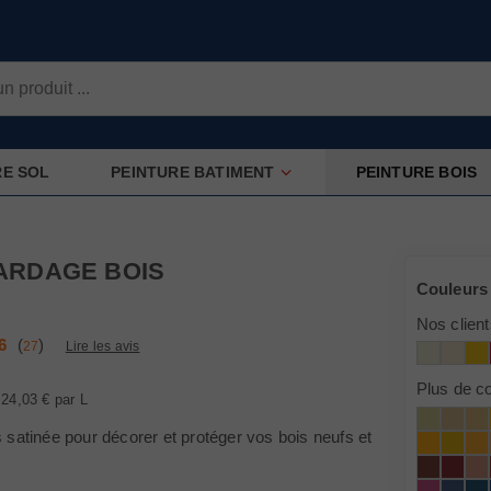
 la surface à peindre ?
OUI
RE SOL
PEINTURE BATIMENT
PEINTURE BOIS
Conseil :
Pensez au primaire (sous-couche)
Appliquer le primaire en 1 couch
ARDAGE BOIS
Appliquer la peinture de finition 
Couleurs
Nos client
6
(
)
27
Lire les avis
Plus de c
24,03 €
par L
 satinée pour décorer et protéger vos bois neufs et