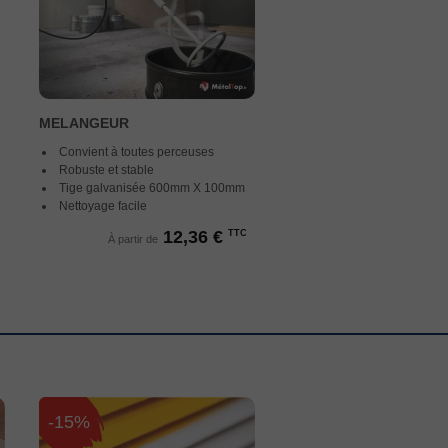
MELANGEUR
Convient à toutes perceuses
Robuste et stable
Tige galvanisée 600mm X 100mm
Nettoyage facile
12,36 €
TTC
À partir de
-15%