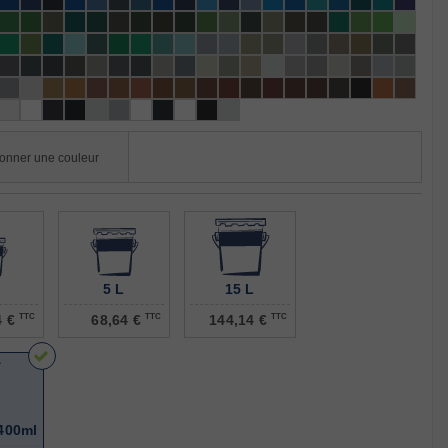
5 L
15 L
4 €
TTC
68,64 €
TTC
144,14 €
TTC
400ml