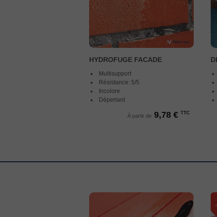
HYDROFUGE FACADE
D
Multisupport
Résistance: 5/5
Incolore
Déperlant
9,78 €
TTC
À partir de