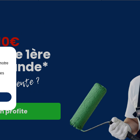
Donnez votre avis !
Zoé U.
acheteur verifié
SUPER
10€
Produit utilisé sur des huisseries extérieures, facile à
otre 1ère
appliquer au pinceau, 3 couches pour une couvrance
impeccable. Rendu top.
mande*
notre
les
Régis P.
acheteur verifié
Attendre pour 2 eme couche
n profite
J"ai acheté cette peinture pour peindre des volets en bois.
J'en suis déçu car j'ai du attendre avant de mettre la 2 ème
couche. Le résultat final est quand même très bien.