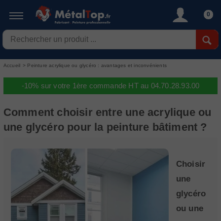
0
Accueil
>
Peinture acrylique ou glycéro : avantages et inconvénients
-10% sur votre 1ère commande HT au 04.70.28.93.00
Comment choisir entre une acrylique ou
une glycéro pour la peinture bâtiment ?
Choisir
une
glycéro
ou une