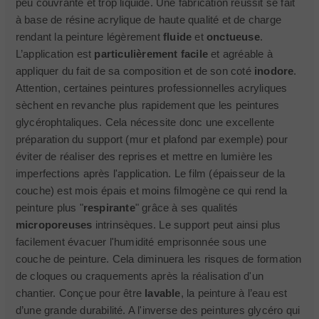
peu couvrante et trop liquide. Une fabrication réussit se fait
à base de résine acrylique de haute qualité et de charge
rendant la peinture légèrement
fluide
et
onctueuse
.
L’application est
particulièrement facile
et agréable à
appliquer du fait de sa composition et de son coté
inodore
.
Attention, certaines peintures professionnelles acryliques
sèchent en revanche plus rapidement que les peintures
glycérophtaliques. Cela nécessite donc une excellente
préparation du support (mur et plafond par exemple) pour
éviter de réaliser des reprises et mettre en lumière les
imperfections après l'application. Le film (épaisseur de la
couche) est mois épais et moins filmogène ce qui rend la
peinture plus "
respirante
" grâce à ses qualités
microporeuses
intrinsèques. Le support peut ainsi plus
facilement évacuer l'humidité emprisonnée sous une
couche de peinture. Cela diminuera les risques de formation
de cloques ou craquements après la réalisation d'un
chantier. Conçue pour être
lavable
, la peinture à l’eau est
d’une grande durabilité. A l'inverse des peintures glycéro qui