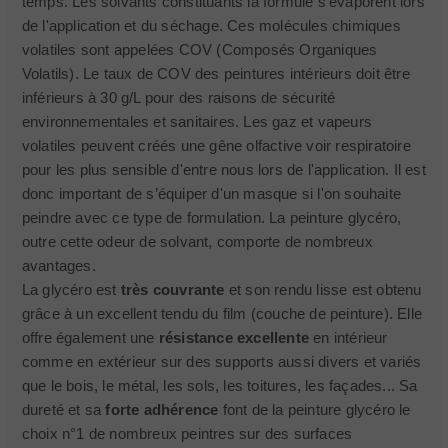
temps. Les solvants constituants la formule s'évaporent lors
de l'application et du séchage. Ces molécules chimiques
volatiles sont appelées COV (Composés Organiques
Volatils). Le taux de COV des peintures intérieurs doit être
inférieurs à 30 g/L pour des raisons de sécurité
environnementales et sanitaires. Les gaz et vapeurs
volatiles peuvent créés une gêne olfactive voir respiratoire
pour les plus sensible d'entre nous lors de l'application. Il est
donc important de s’équiper d'un masque si l'on souhaite
peindre avec ce type de formulation. La peinture glycéro,
outre cette odeur de solvant, comporte de nombreux
avantages.
La glycéro est
très couvrante
et son rendu lisse est obtenu
grâce à un excellent tendu du film (couche de peinture). Elle
offre également une
résistance excellente
en intérieur
comme en extérieur sur des supports aussi divers et variés
que le bois, le métal, les sols, les toitures, les façades... Sa
dureté et sa
forte adhérence
font de la peinture glycéro le
choix n°1 de nombreux peintres sur des surfaces