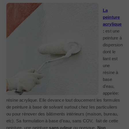
La
peinture
acrylique
:
est une
peinture à
dispersion
dont le
liant est
une
résine à
base
d'eau,
appelée:
résine acrylique. Elle devance tout doucement les formules
de peinture à base de solvant surtout chez les particuliers
ou pour rénover des bâtiments intérieurs (maison, bureau,
etc). Sa formulation à base d’eau, sans COV, fait de cette
peinture, une peinture
sans odeur
ou presque.
Non