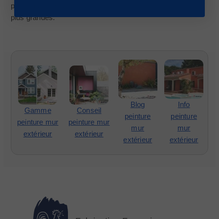
pour un pistolet pression lorsque les surfaces sont
plus grandes.
Blog
Info
Gamme
Conseil
peinture
peinture
peinture mur
peinture mur
mur
mur
extérieur
extérieur
extérieur
extérieur