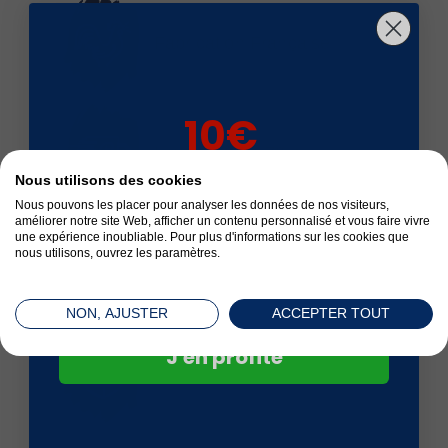
Fabrication Française
10€
Livré en 24 à 72 h
sur votre 1ère
Nous utilisons des cookies
commande*
Nous pouvons les placer pour analyser les données de nos visiteurs,
améliorer notre site Web, afficher un contenu personnalisé et vous faire vivre
une expérience inoubliable. Pour plus d'informations sur les cookies que
nous utilisons, ouvrez les paramètres.
Satisfait ou remboursé
NON, AJUSTER
ACCEPTER TOUT
J'en profite
Paiement sécurisé