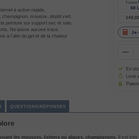
60 
onnel à action rapide.
ue, champignon, mousse, dépôt vert.
140,0
a peinture sur support sec et sain.
orts. Ne laisse aucune trace.
Je 
s à l'abri du gel et de la chaleur
En st
Livré 
Paiem
S
QUESTIONS/RÉPONSES
olore
uisant les mousses, lichens ou algues, champignons
. Il est tr