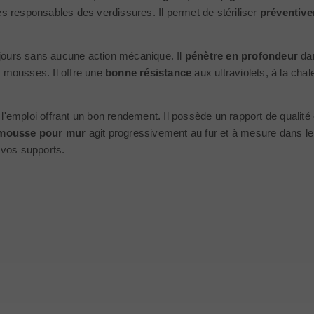
tes responsables des verdissures. Il permet de stériliser
préventive
jours sans aucune action mécanique. Il
pénètre en profondeur
dan
s mousses. Il offre une
bonne résistance
aux ultraviolets, à la ch
'emploi offrant un bon rendement. Il possède un rapport de qualité et
imousse pour mur
agit progressivement au fur et à mesure dans le
r vos supports.