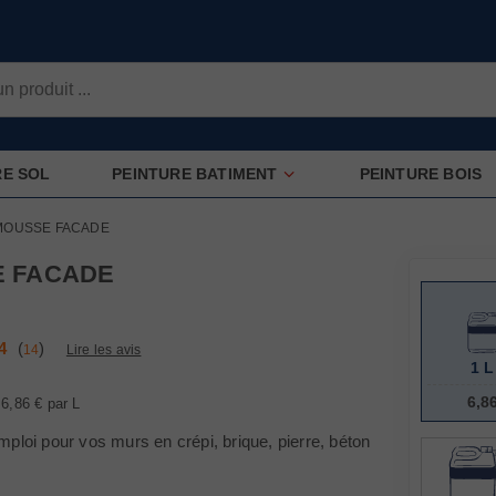
 la surface à peindre ?
OUI
RE SOL
PEINTURE BATIMENT
PEINTURE BOIS
Conseil :
MOUSSE FACADE
Pensez au primaire (sous-couche)
Appliquer le primaire en 1 couch
E FACADE
Appliquer la peinture de finition 
4
(
)
14
Lire les avis
1 L
6,8
6,86 €
par L
mploi pour vos murs en crépi, brique, pierre, béton