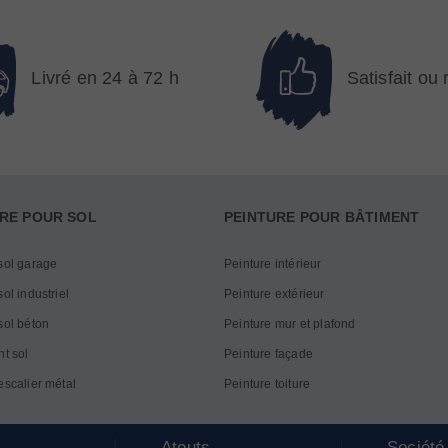
Livré en 24 à 72 h
Satisfait ou
RE POUR SOL
PEINTURE POUR BÂTIMENT
sol garage
Peinture intérieur
ol industriel
Peinture extérieur
sol béton
Peinture mur et plafond
nt sol
Peinture façade
escalier métal
Peinture toiture
Atouts
Société