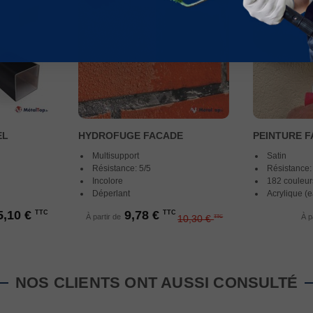
EL
HYDROFUGE FACADE
PEINTURE 
Multisupport
Satin
Résistance: 5/5
Résistance:
Incolore
182 couleur
Déperlant
Acrylique (
5,10 €
9,78 €
TTC
TTC
À partir de
À p
10,30 €
TTC
NOS CLIENTS ONT AUSSI CONSULTÉ