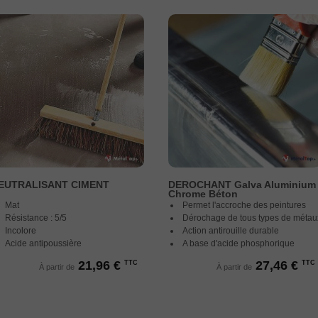
EUTRALISANT CIMENT
DEROCHANT Galva Aluminium
Chrome Béton
Mat
Permet l'accroche des peintures
Résistance : 5/5
Dérochage de tous types de métau
Incolore
Action antirouille durable
Acide antipoussière
A base d'acide phosphorique
21,96 €
27,46 €
TTC
TTC
À partir de
À partir de