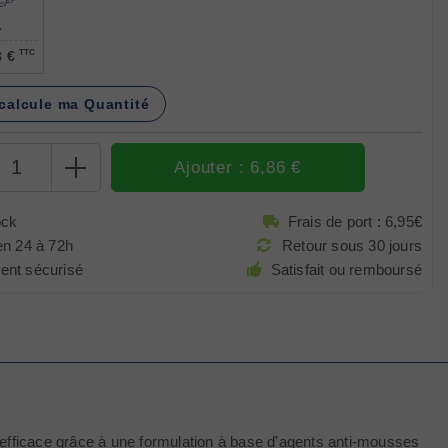
L
3 €
TTC
calcule ma Quantité
Sélectionner une couleur avant d'ajouter au panier
ock
Frais de port : 6,95€
en 24 à 72h
Retour sous 30 jours
ent sécurisé
Satisfait ou remboursé
ès efficace grâce à une formulation à base d'agents anti-mousses