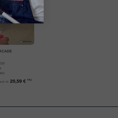
FACADE
 5/5
s
eau)
20,59 €
TTC
artir de