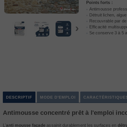
Points forts :
Antimousse professi
Détruit lichen, alg
Recouvrable par de l
›
Efficacité multisupp
Se conserve 3 à 5 an
DESCRIPTIF
MODE D'EMPLOI
CARACTÉRISTIQUE
Antimousse concentré prêt à l'emploi inc
L'
anti mousse façade
assainit durablement les surfaces en
détr