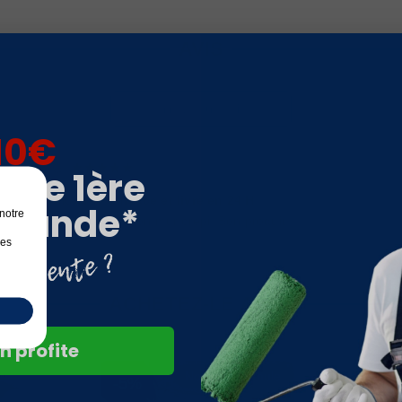
AVIS
Donnez votre avis !
10€
Luc G.
acheteur verifié
otre 1ère
anti mousse efficace et livré en 24 H
mande*
notre
J'ai appliqué sur mon mur crépi. Bon produit
les
ACHETEZ-LE AVEC
n profite
Nouvelle formule
-5%