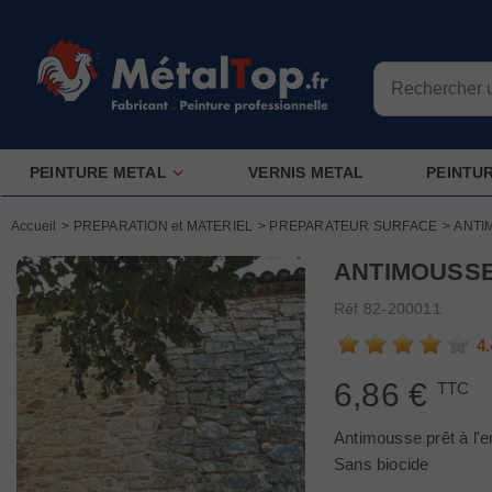
Connaissez-vous
Longueur
PEINTURE METAL
VERNIS METAL
PEINTU
Largeur
Accueil
>
PREPARATION et MATERIEL
>
PREPARATEUR SURFACE
>
ANTI
Nb couches
ANTIMOUSS
Réf
82-200011
4.
6,86 €
TTC
Antimousse prêt à l'e
Sans biocide