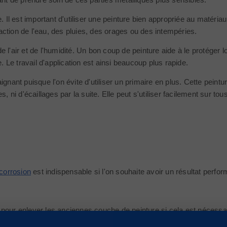
 Il est important d'utiliser une peinture bien appropriée au matériau
l’action de l'eau, des pluies, des orages ou des intempéries.
 de l'air et de l'humidité. Un bon coup de peinture aide à le protéger
. Le travail d'application est ainsi beaucoup plus rapide.
gnant puisque l'on évite d'utiliser un primaire en plus. Cette peintu
ni d'écaillages par la suite. Elle peut s'utiliser facilement sur t
icorrosion
est indispensable si l'on souhaite avoir un résultat performa
pour enlever les anciennes couche de peinture si cela est nécessaire.
à 60 minutes pour un résultat optimum. Les écailles de peinture pe