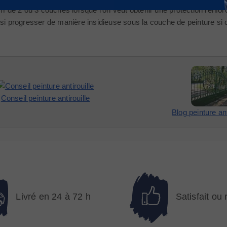
m de 2 ou 3 couches lorsque l'on veut obtenir une protection renforc
i progresser de manière insidieuse sous la couche de peinture si cert
Conseil peinture antirouille
Blog peinture ant
Livré en 24 à 72 h
Satisfait ou