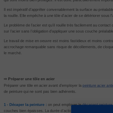
Il est impératif d'apprêter convenablement la surface au préalable.
la rouille. Elle empêche à une tôle d'acier de se détériorer sous 
Le problème de l'acier est qu'il rouille très facilement au contact
sur l'acier sans l'obligation d'appliquer une sous couche préalable
Le travail de mise en oeuvre est moins fastidieux et moins contrai
accrochage remarquable sans risque de décollements, de cloques, 
le marché.
⇨ Préparer une tôle en acier
Préparer une tôle en acier avant d'employer la
peinture acier ant
de peinture qui ne sont pas bien adhérents.
1 - Décaper la peinture :
on peut employer le
décapant peinture
couches bien épaisses. La durée d'action est d'un minimum de 30 