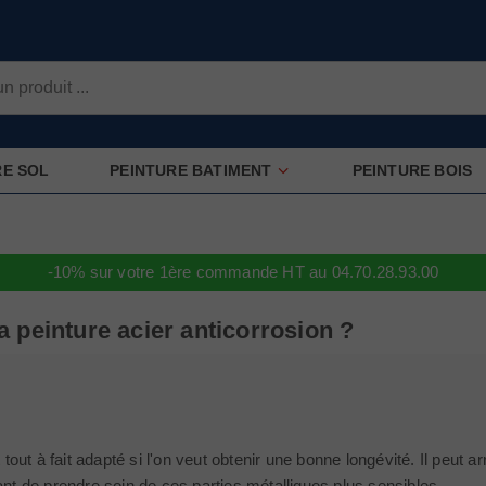
RE SOL
PEINTURE BATIMENT
PEINTURE BOIS
-10% sur votre 1ère commande HT au 04.70.28.93.00
 peinture acier anticorrosion ?
t tout à fait adapté si l'on veut obtenir une bonne longévité. Il peut a
ant de prendre soin de ces parties métalliques plus sensibles.