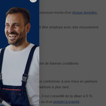
st conseillé d'employer une ponceuse munis d'un
disque lamelles
,
e.
de préparation. L'abrasif doit être employé avec des mouvement
res dus à l'égrenage.
. Cependant, il faut respecter de bonnes conditions
l, de froid ou de gel sont bien conformes à une mise en peinture
ettre l'application de la peinture à plus tard.
hon poils ras
. Par contre, il est conseillé de la diluer à 5 %
ide d'un
pistolet à pression
ou d'un
pistolet à gravité
.