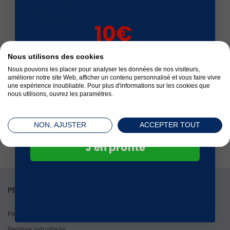
Livré en 24 à 72 h
10€
sur votre 1ère
Nous utilisons des cookies
Satisfait ou remboursé
commande*
Nous pouvons les placer pour analyser les données de nos visiteurs,
améliorer notre site Web, afficher un contenu personnalisé et vous faire vivre
une expérience inoubliable. Pour plus d'informations sur les cookies que
nous utilisons, ouvrez les paramètres.
Paiement sécurisé
NON, AJUSTER
ACCEPTER TOUT
J'en profite
PEINTURE POUR MÉTAUX
Peinture fer antirouille
Peinture industrielle