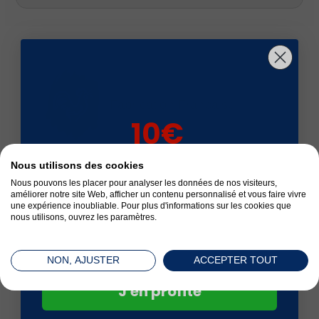
Fabrication Française
10€
sur votre 1ère
Nous utilisons des cookies
commande*
Livré en 24 à 72 h
Nous pouvons les placer pour analyser les données de nos visiteurs,
améliorer notre site Web, afficher un contenu personnalisé et vous faire vivre
une expérience inoubliable. Pour plus d'informations sur les cookies que
nous utilisons, ouvrez les paramètres.
Satisfait ou remboursé
NON, AJUSTER
ACCEPTER TOUT
J'en profite