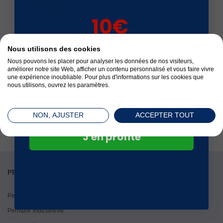
10€
sur votre 1ère
Satisfait ou remboursé
Nous utilisons des cookies
commande*
Nous pouvons les placer pour analyser les données de nos visiteurs,
améliorer notre site Web, afficher un contenu personnalisé et vous faire vivre
une expérience inoubliable. Pour plus d'informations sur les cookies que
nous utilisons, ouvrez les paramètres.
Paiement sécurisé
NON, AJUSTER
ACCEPTER TOUT
J'en profite
PEINTURE POUR MÉTAUX
Peinture fer antirouille
Peinture industrielle