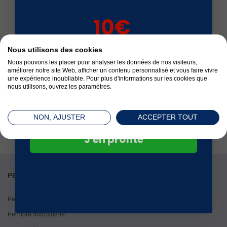
10€
sur votre 1ère
Satisfait ou remboursé
Nous utilisons des cookies
commande*
Nous pouvons les placer pour analyser les données de nos visiteurs,
améliorer notre site Web, afficher un contenu personnalisé et vous faire vivre
une expérience inoubliable. Pour plus d'informations sur les cookies que
nous utilisons, ouvrez les paramètres.
Paiement sécurisé
NON, AJUSTER
ACCEPTER TOUT
J'en profite
PEINTURE POUR MÉTAUX
Peinture fer antirouille
Peinture industrielle