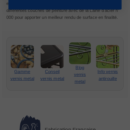
est recommandé de poncer sans trop insister entre les
différentes couches de peinture avec de la Laine d'acier n°
000 pour apporter un meilleur rendu de surface en finalité.
Blog
Gamme
Conseil
Info vernis
vernis
vernis metal
vernis metal
antirouille
metal
Fabrication Française