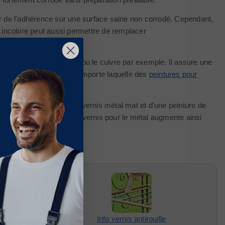
rter de l'adhérence sur une surface saine non corrodé. Cependant,
is incolore peut aussi permettre de remplacer
le fer, l'acier, la fonte ou le cuivre par exemple. Il assure une
peut être recouvert par n’importe laquelle des
peintures pour
amme.
e peinture composé d'un vernis métal mat et d'une peinture de
iluant de la peinture. Ce vernis pour le métal augmente ainsi
l
Info vernis antirouille