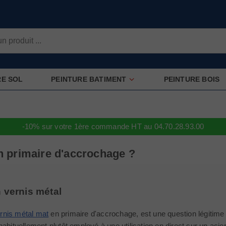
RE SOL
PEINTURE BATIMENT
PEINTURE BOIS
-10% sur votre 1ère commande HT au 04.70.28.93.00
 en primaire d'accrochage ?
n vernis métal
rnis métal mat
en primaire d'accrochage, est une question légitime 
habituellement plutôt employé à une utilisation en direct sur un aci