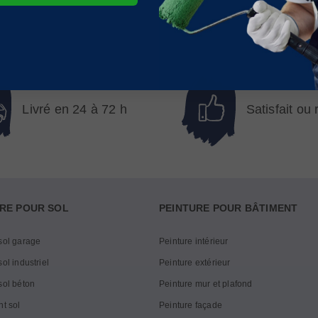
Livré en 24 à 72 h
Satisfait ou
RE POUR SOL
PEINTURE POUR BÂTIMENT
sol garage
Peinture intérieur
ol industriel
Peinture extérieur
sol béton
Peinture mur et plafond
nt sol
Peinture façade