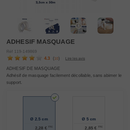
ADHESIF MASQUAGE
Réf
119-149869
4.3
(
)
10
Lire les avis
ADHESIF DE MASQUAGE
Adhésif de masquage facilement décollable, sans abimer le
support.
Ø 2.5 cm
Ø 5 cm
2,28 €
TTC
2,85 €
TTC