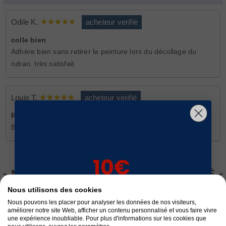
Odile K.
acheteur verifié
colle bien
Adhère bien sans retirer la peinture lors du décollage du
ruban. très satisfait
Louis T.
acheteur verifié
Ras
Bon scotch
10€
NOS CLIENTS ONT AUSSI CONSULTÉ
sur votre 1ère
Nous utilisons des cookies
commande*
Nous pouvons les placer pour analyser les données de nos visiteurs,
améliorer notre site Web, afficher un contenu personnalisé et vous faire vivre
une expérience inoubliable. Pour plus d'informations sur les cookies que