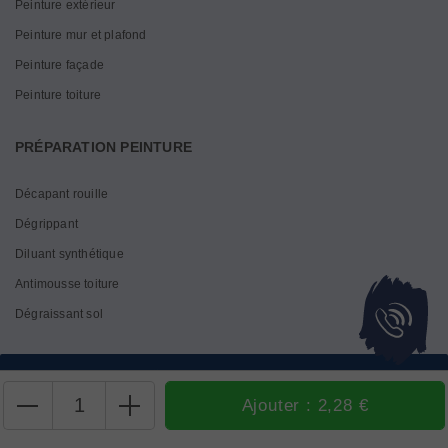
Peinture extérieur
Peinture mur et plafond
Peinture façade
Peinture toiture
PRÉPARATION PEINTURE
Décapant rouille
Dégrippant
Diluant synthétique
Antimousse toiture
Dégraissant sol
Sélectionner une couleur avant d'ajouter au panier
av des Rimords 03410 DOMERAT
Tél :
04 70 28 93 00