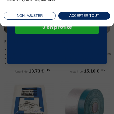
nous utilisons, ouvrez les paramètres.
NON, AJUSTER
ACCEPTER TOUT
J'en profite
FILM ETIRABLE
FILM PROTECTION
2 faces: adhérente + lisse
Film polyane très résistant
Parfaitement transparent
Protège des tâches et projections
Forte résistance
Epaisseur : 40 microns
450 mm x 300 m
Rouleau de 3 X 25 m = 75 m2
13,73 €
15,10 €
TTC
TTC
À partir de
À partir de