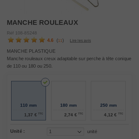
MANCHE ROULEAUX
Réf
108-85248
4.6
(
)
11
Lire les avis
MANCHE PLASTIQUE
Manche rouleaux creux adaptable sur perche à tête conique
de 110 ou 180 ou 250.
110 mm
180 mm
250 mm
1,37 €
TTC
2,74 €
TTC
4,12 €
TTC
Unité :
1
unité