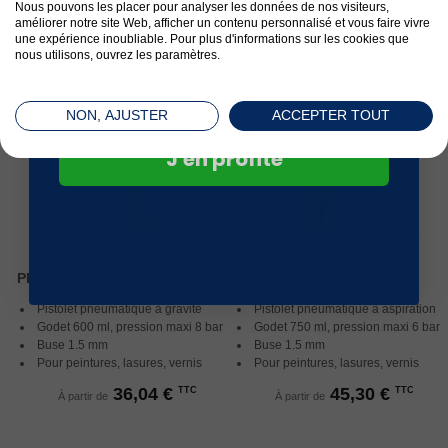
commande*
48,73 €
53,20 €
TTC
TTC
Nous pouvons les placer pour analyser les données de nos visiteurs,
À partir de
À partir de
améliorer notre site Web, afficher un contenu personnalisé et vous faire vivre
une expérience inoubliable. Pour plus d'informations sur les cookies que
nous utilisons, ouvrez les paramètres.
NON, AJUSTER
ACCEPTER TOUT
J'en profite
PISTOLET GRAVITE
PISTOLET PRESSION
Pistolet pneumatique à gravité
Pistolet pneumatique à aspiration
Godet 600 ml, pression maxi 8 bar
Godet 750 ml,
pression maxi 6 bar
Buse 1.5 mm
Buse 1.5 mm
Pour peintures, lasures, vernis
Pour peintures, lasures, vernis
36,04 €
45,30 €
TTC
TTC
À partir de
À partir de