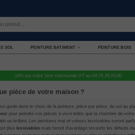
RE SOL
PEINTURE BATIMENT
PEINTURE BOIS
-10% sur votre 1ère commande HT au 04.70.28.93.00
que pièce de votre maison ?
 guide dans le choix de la peinture, pièce par pièce, du sol au pla
deur
pour peindre vos pièces à vivre telles que la chambre de votre bé
tin ou brillant. Les peintures mat et velours lessivables seront par
ront plus
lessivables
mais feront d'avantage ressortir les défauts d