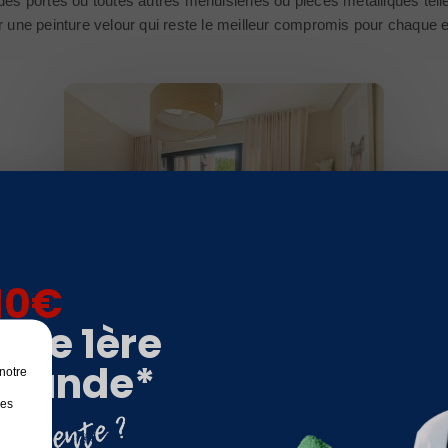
des portes ou toutes autres menuisieries ou pièces métalliques tell
r une peinture velour qui reste le meilleur compromis pour chaque 
10€
otre 1ère
mande*
notre
les
Peindre une chambre d'enfant