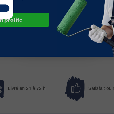
La mise en peinture d'une chambre pour
n profite
bébé doit se faire avec une peinture sans
COV et sans odeur. avec la
peinture métal
par exemple si vous optez pour une
peinture velours
Livré en 24 à 72 h
Satisfait ou