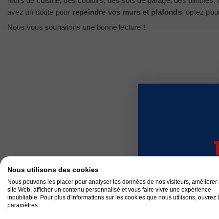
murs de cuisine, des couloirs, des sols de garage, des plinthes, 
avez un doute pour
repeindre vos murs et plafonds
, optez pou
Nous vous souhaitons une bonne lecture !
sur v
Nous utilisons des cookies
com
Nous pouvons les placer pour analyser les données de nos visiteurs, améliorer 
site Web, afficher un contenu personnalisé et vous faire vivre une expérience
inoubliable. Pour plus d'informations sur les cookies que nous utilisons, ouvrez 
paramètres.