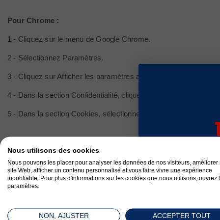
Pour Chrome :
1 - Cliquez sur le menu de Google Chrome.
2 - Sélectionnez Paramètres.
3 - Cliquez sur Afficher les paramètres avancés.
4 - Dans la section Confidentialité, cliquez sur le bouton Paramè
5 - Dans la section Cookies, sélectionnez Bloquer tous les cooki
sur v
Nous utilisons des cookies
Pour Firefox :
com
Nous pouvons les placer pour analyser les données de nos visiteurs, améliorer 
1 - Dans le menu Outils, sélectionnez Options.
site Web, afficher un contenu personnalisé et vous faire vivre une expérience
inoubliable. Pour plus d'informations sur les cookies que nous utilisons, ouvrez 
paramètres.
2 - Sélectionnez le panneau Vie privée.
3 - Dans Règles de conservation : à utiliser les paramètres perso
NON, AJUSTER
ACCEPTER TOUT