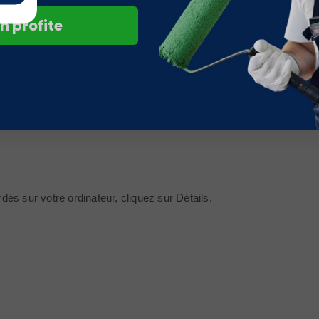
ookies.
n profite
és sur votre ordinateur, cliquez sur Détails.