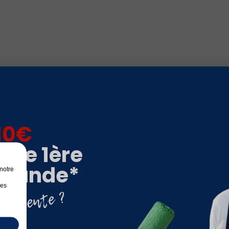
tres de contenu.
es.
10€
otre 1ère
mande*
notre
les
nnalisés pour l'historique.