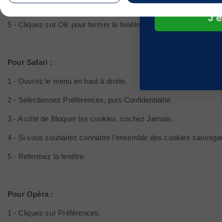
4 - Décochez la case Accepter les cookies pour désactiver les c
J'e
5 - Cliquez sur OK pour fermer la fenêtre Options.
Pour Safari :
1 - Ouvrez le menu en haut à droite.
2 - Sélectionnez Préférences, puis Confidentialité.
3 - A côté de Bloquer les cookies, cochez Jamais.
4 - Si vous souhaitez connaitre l'ensemble des cookies sauvegard
5 - Refermez la fenêtre.
Pour Opéra :
1 - Cliquez sur Préférences.