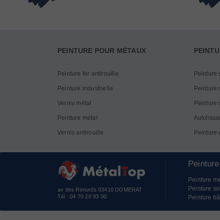
PEINTURE POUR MÉTAUX
PEINTU
Peinture fer antirouille
Peinture 
Peinture industrielle
Peinture s
Vernis métal
Peinture 
Peinture métal
Autolissa
Vernis antirouille
Peinture 
Peinture
Peinture mé
Peinture so
av des Rimords 03410 DOMERAT
Tél :
04 70 28 93 00
Peinture bâ