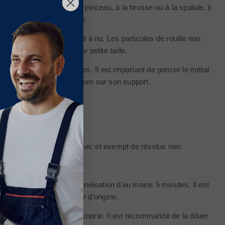
onseillé de l'utiliser au pinceau, à la brosse ou à la spatule. il
la s'avère être nécessaire.
un fer forgé complètement à nu. Les particules de rouille non
 acide lorsque il est de petite taille.
petites défauts de surfaces. Il est important de poncer le métal
ur accrochage de la peinture sur son support.
tal doit être sain, propre, sec et exempt de résidus non
specter un temps d'homogénéisation d'au moins 5 minutes. Il est
la qualité de la peinture d'origine.
un
manchon poils ras
approprié. Il est recommandé de la diluer