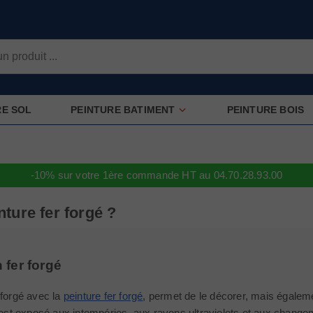
RE SOL
PEINTURE BATIMENT
PEINTURE BOIS
-10% sur votre 1ère commande HT au 04.70.28.93.00
ture fer forgé ?
 fer forgé
 forgé avec la
peinture fer forgé
, permet de le décorer, mais égalem
l est exposé aux intempéries, aux rayons ultraviolets et aux chan