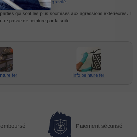
let pression
ou un
pistolet gravité
.
s parties qui sont les plus soumises aux agressions extérieures. il
re passe de peinture par la suite.
nture fer
Info peinture fer
 remboursé
Paiement sécurisé