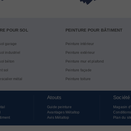
RE POUR SOL
PEINTURE POUR BÂTIMENT
sol garage
Peinture intérieur
ol industriel
Peinture extérieur
sol béton
Peinture mur et plafond
nt sol
Peinture façade
escalier métal
Peinture toiture
Atouts
Société
tal
Guide peinture
Magasin d
l
Avantages Métaltop
Conditions
timent
Avis Métaltop
Plan du sit