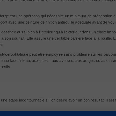
 forgé est une opération qui nécessite un minimum de préparation du 
port avec une peinture de finition antirouille adéquate avant de voul
 destinée aussi bien à l’intérieur qu'à l’extérieur dans un choix import
à son souhait. Elle assure une véritable barrière face à la rouille
ls.
glycérophtalique peut être employée sans problème sur les balcons, le
e tenue face à l'eau, aux pluies, aux averses, aux orages ou aux int
rosifs.
e une étape incontournable si l'on désire avoir un bon résultat. Il es