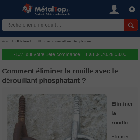
0
Accueil
>
Eliminer la rouille avec le dérouillant phosphatant
-10% sur votre 1ère commande HT au 04.70.28.93.00
Comment éliminer la rouille avec le
dérouillant phosphatant ?
Eliminer
la
rouille
Eliminer