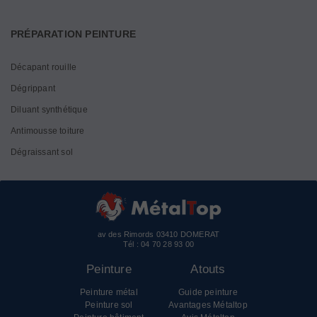
PRÉPARATION PEINTURE
Décapant rouille
Dégrippant
Diluant synthétique
Antimousse toiture
Dégraissant sol
av des Rimords 03410 DOMERAT
Tél :
04 70 28 93 00
Peinture
Atouts
Peinture métal
Guide peinture
Peinture sol
Avantages Métaltop