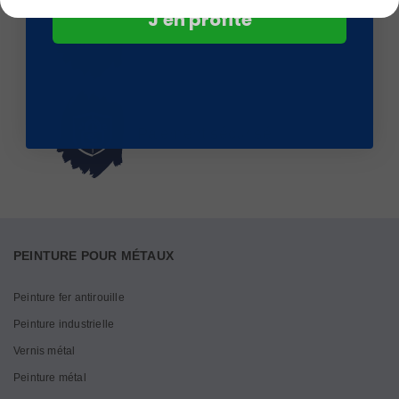
J'en profite
Satisfait ou remboursé
Paiement sécurisé
PEINTURE POUR MÉTAUX
Peinture fer antirouille
Peinture industrielle
Vernis métal
Peinture métal