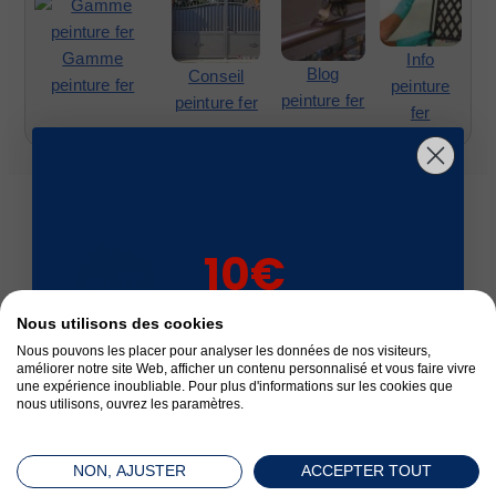
Gamme
Info
Blog
Conseil
peinture fer
peinture
peinture fer
peinture fer
fer
10€
Fabrication Française
sur votre 1ère
Nous utilisons des cookies
commande*
Nous pouvons les placer pour analyser les données de nos visiteurs,
améliorer notre site Web, afficher un contenu personnalisé et vous faire vivre
une expérience inoubliable. Pour plus d'informations sur les cookies que
nous utilisons, ouvrez les paramètres.
Livré en 24 à 72 h
NON, AJUSTER
ACCEPTER TOUT