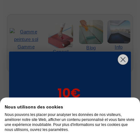
Gamme
Info
Blog
Conseil
peinture sol
peinture
peinture
peinture sol
sol
sol
10€
sur votre 1ère
Nous utilisons des cookies
commande*
Fabrication Française
Nous pouvons les placer pour analyser les données de nos visiteurs,
améliorer notre site Web, afficher un contenu personnalisé et vous faire vivre
une expérience inoubliable. Pour plus d'informations sur les cookies que
nous utilisons, ouvrez les paramètres.