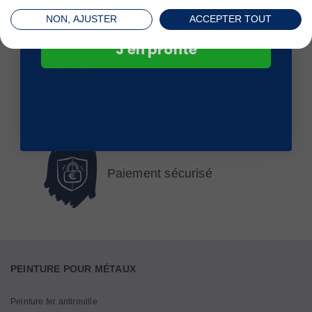
Livré en 24 à 72 h
NON, AJUSTER
ACCEPTER TOUT
J'en profite
Satisfait ou remboursé
Paiement sécurisé
PEINTURE POUR MÉTAUX
Peinture fer antirouille