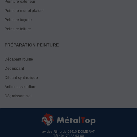
Peinture extérieur
Peinture mur et plafond
Peinture façade
Peinture toiture
PRÉPARATION PEINTURE
Décapant rouille
Dégrippant
Diluant synthétique
Antimousse toiture
Dégraissant sol
av des Rimords 03410 DOMERAT
Tél :
04 70 28 93 00