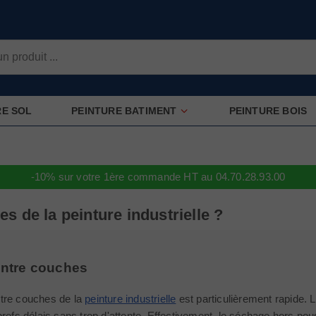
RE SOL
PEINTURE BATIMENT
PEINTURE BOIS
-10% sur votre 1ère commande HT au 04.70.28.93.00
s de la peinture industrielle ?
ntre couches
tre couches de la
peinture industrielle
est particulièrement rapide. 
brefs délais sans trop d'attente. Effectivement, le séchage hors po