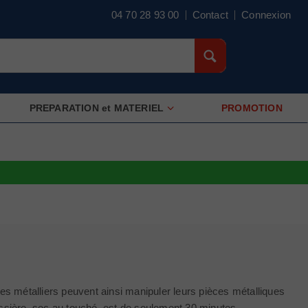
04 70 28 93 00
Contact
Connexion
PREPARATION et MATERIEL
PROMOTION
Les métalliers peuvent ainsi manipuler leurs pièces métalliques
ussière, sec au touché, est de seulement 30 minutes.