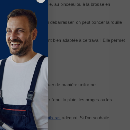
ise simplement à la spatule, au pinceau ou à la brosse en
e au préalable. Pour s'en débarrasser, on peut poncer la rouille
s.
0
qui reste particulièrement bien adaptée à ce travail. Elle permet
améliorée.
a peinture avant de l'appliquer de manière uniforme.
faut impérativement éviter l'eau, la pluie, les orages ou les
l.
 équipé d'un
manchon poils ras
adéquat. Si l'on souhaite
ite.