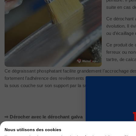
suite en cas 
Ce dérochant a
évolution. Il 
ou d'écaillage 
Ce produit de 
ferreux ou non 
tartre, de cal
Ce dégraissant phosphatant facilite grandement l’accrochage des d
fortement l'adhérence des revêtements sur les supports peu cohési
la sous couche sur son support par la suite.
⇨ Dérocher avec le dérochant galva
sur v
Pour dérocher de l'acier galvanisé avec le
dérochant galva
, il f
Nous utilisons des cookies