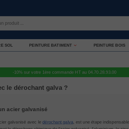
RE SOL
PEINTURE BATIMENT
PEINTURE BOIS
-10% sur votre 1ère commande HT au 04.70.28.93.00
c le dérochant galva ?
n acier galvanisé
cier galvanisé avec le
dérochant galva
, est une étape indispensabl
rmet le dérochage chimique de l'acier galvanisé, l'aluminium, le zinc 