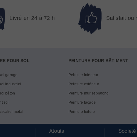
Livré en 24 à 72 h
Satisfait ou
RE POUR SOL
PEINTURE POUR BÂTIMENT
sol garage
Peinture intérieur
ol industriel
Peinture extérieur
sol béton
Peinture mur et plafond
nt sol
Peinture façade
escalier métal
Peinture toiture
Atouts
Société