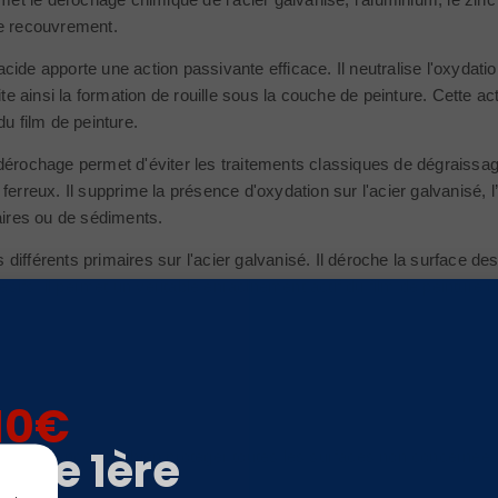
de recouvrement.
cide apporte une action passivante efficace. Il neutralise l'oxydati
évite ainsi la formation de rouille sous la couche de peinture. Cette
du film de peinture.
dérochage permet d'éviter les traitements classiques de dégraissage
ferreux. Il supprime la présence d'oxydation sur l'acier galvanisé, l
caires ou de sédiments.
ifférents primaires sur l'acier galvanisé. Il déroche la surface des
fs. il permet un véritable enracinement actif du film de peinture da
10€
otre 1ère
aut commencer par bien protéger toutes les surfaces non concernée