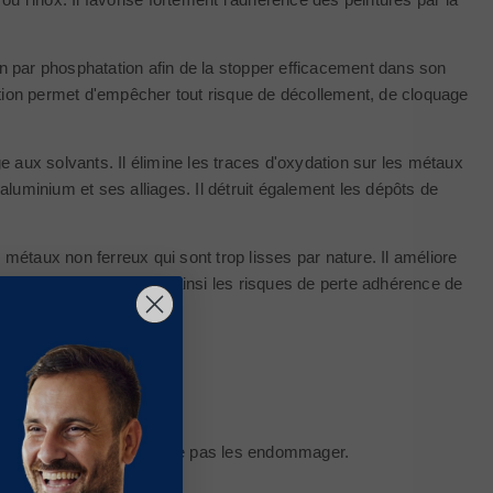
on par phosphatation afin de la stopper efficacement dans son
 action permet d'empêcher tout risque de décollement, de cloquage
 aux solvants. Il élimine les traces d'oxydation sur les métaux
’aluminium et ses alliages. Il détruit également les dépôts de
 métaux non ferreux qui sont trop lisses par nature. Il améliore
ns le matériau. Il évite ainsi les risques de perte adhérence de
s par le traitement pour ne pas les endommager.