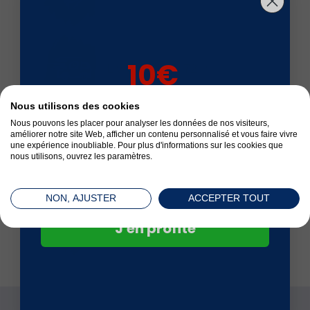
10€
Livré en 24 à 72 h
sur votre 1ère
Nous utilisons des cookies
commande*
Nous pouvons les placer pour analyser les données de nos visiteurs,
améliorer notre site Web, afficher un contenu personnalisé et vous faire vivre
Satisfait ou remboursé
une expérience inoubliable. Pour plus d'informations sur les cookies que
nous utilisons, ouvrez les paramètres.
NON, AJUSTER
ACCEPTER TOUT
Paiement sécurisé
J'en profite