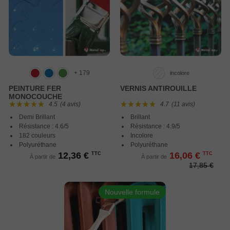
+ 179
incolore
PEINTURE FER
VERNIS ANTIROUILLE
MONOCOUCHE
4.5
(4 avis)
4.7
(11 avis)
Demi Brillant
Brillant
Résistance : 4.6/5
Résistance : 4.9/5
182 couleurs
Incolore
Polyuréthane
Polyuréthane
12,36 €
16,06 €
TTC
TTC
À partir de
À partir de
17,85 €
Nouvelle formule