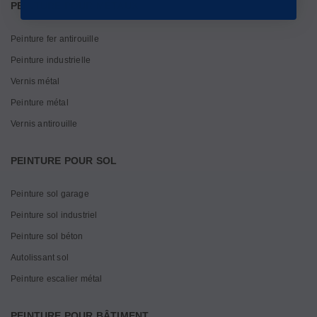
PEINTURE POUR MÉTAUX
Peinture fer antirouille
Peinture industrielle
Vernis métal
Peinture métal
Vernis antirouille
PEINTURE POUR SOL
Peinture sol garage
Peinture sol industriel
Peinture sol béton
Autolissant sol
Peinture escalier métal
PEINTURE POUR BÂTIMENT