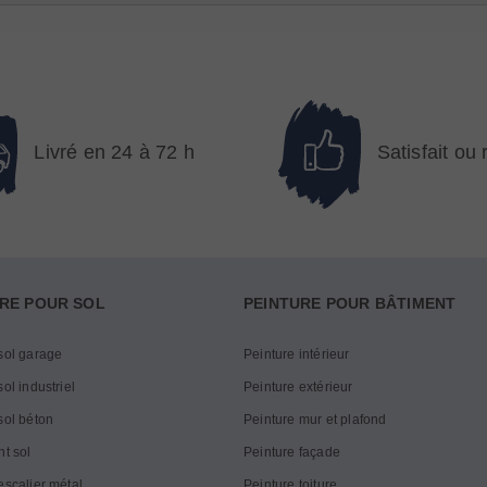
Livré en 24 à 72 h
Satisfait ou
RE POUR SOL
PEINTURE POUR BÂTIMENT
sol garage
Peinture intérieur
ol industriel
Peinture extérieur
sol béton
Peinture mur et plafond
nt sol
Peinture façade
escalier métal
Peinture toiture