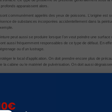
u profonds apparaissent alors.
nt communément appelés des yeux de poissons. L'origine est souve
résence de substances incorporées accidentellement dans la peintur
exemple.
inture peut aussi se produire lorsque l'on veut peindre une surface 
sont aussi fréquemment responsables de ce type de défaut. En effet
 égrenage ou d'un lustrage.
éger le local d’application. On doit prendre encore plus de précauti
 de la cabine ou le matériel de pulvérisation. On doit aussi dégraiss
POUR EN SAVOIR PLUS :
10€