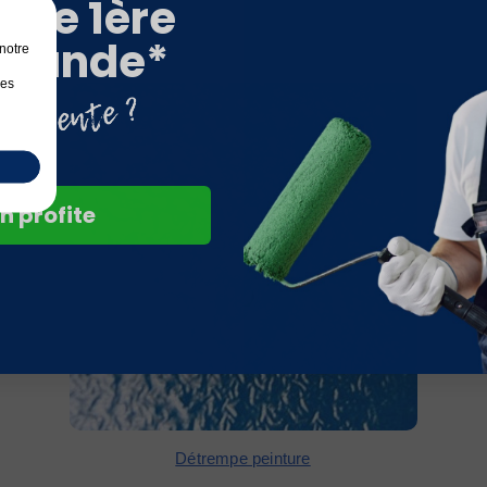
otre 1ère
mande*
notre
les
n profite
Détrempe peinture