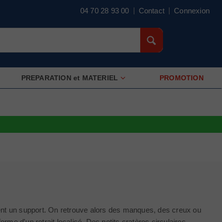
04 70 28 93 00
Contact
Connexion
PREPARATION et MATERIEL
PROMOTION
ment un support. On retrouve alors des manques, des creux ou
me d'un retrait localisé. Des petits cratères circulaires