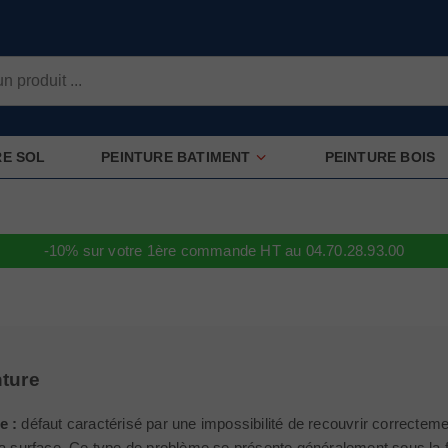
RE SOL
PEINTURE BATIMENT
PEINTURE BOIS
-10% sur votre 1ère commande HT au 04.70.28.93.00
nture
e :
défaut caractérisé par une impossibilité de recouvrir correcte
la surface. Ce type de problème se présente généralement sous la for