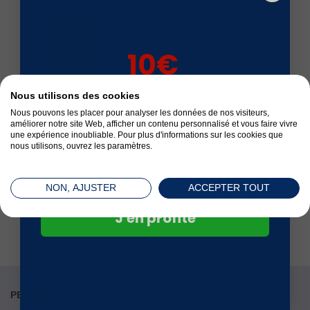
Livré en 24 à 72 h
10€
sur votre 1ère
Nous utilisons des cookies
commande*
Nous pouvons les placer pour analyser les données de nos visiteurs,
Satisfait ou remboursé
améliorer notre site Web, afficher un contenu personnalisé et vous faire vivre
une expérience inoubliable. Pour plus d'informations sur les cookies que
nous utilisons, ouvrez les paramètres.
NON, AJUSTER
ACCEPTER TOUT
Paiement sécurisé
J'en profite
PEINTURE POUR MÉTAUX