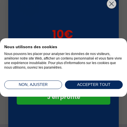
Fabrication Française
10€
Livré en 24 à 72 h
sur votre 1ère
Nous utilisons des cookies
commande*
Nous pouvons les placer pour analyser les données de nos visiteurs,
améliorer notre site Web, afficher un contenu personnalisé et vous faire vivre
une expérience inoubliable. Pour plus d'informations sur les cookies que
Satisfait ou remboursé
nous utilisons, ouvrez les paramètres.
NON, AJUSTER
ACCEPTER TOUT
J'en profite
Paiement sécurisé