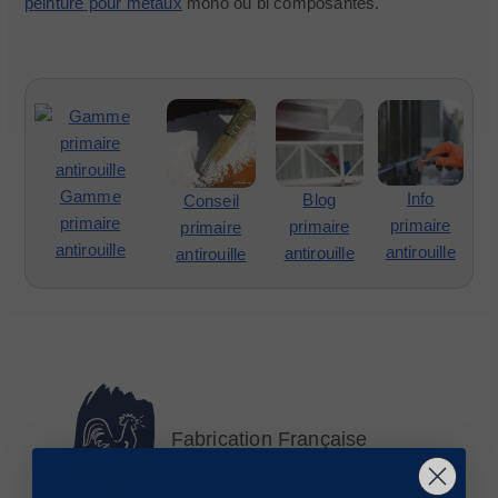
peinture pour métaux
mono ou bi composantes.
Gamme
Info
Blog
Conseil
primaire
primaire
primaire
primaire
antirouille
antirouille
antirouille
antirouille
Fabrication Française