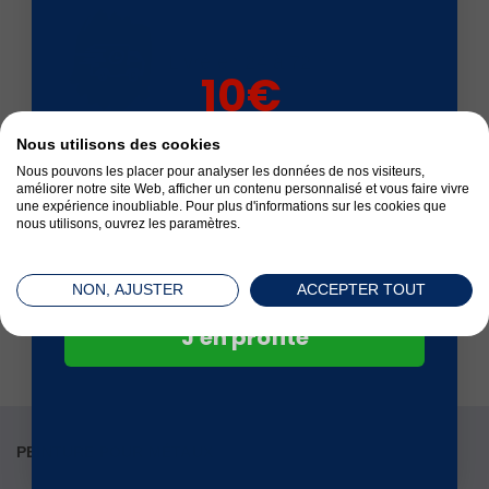
Livré en 24 à 72 h
10€
sur votre 1ère
Nous utilisons des cookies
commande*
Nous pouvons les placer pour analyser les données de nos visiteurs,
Satisfait ou remboursé
améliorer notre site Web, afficher un contenu personnalisé et vous faire vivre
une expérience inoubliable. Pour plus d'informations sur les cookies que
nous utilisons, ouvrez les paramètres.
NON, AJUSTER
ACCEPTER TOUT
Paiement sécurisé
J'en profite
PEINTURE POUR MÉTAUX